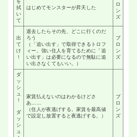
を
ロ
拭
はじめてモンスターが昇天した
ン
い
ズ
て
退去したらその先、どこに行くのだ
出
ろう
ブ
て
（「追い出す」で取得できるトロフ
ロ
け
ィー。強い住人を育てるために「追
ン
！
い出す」は必要になるので無駄に追
ズ
い出さなくてもいい。）
ダ
ッ
シ
ュ
家賃払えないのはわかるけどさ
ブ
！
あ……
ロ
（住人が夜逃げする。家賃を最高値
ン
ダ
で設定し放置すると夜逃げする。）
ズ
ッ
シ
ュ