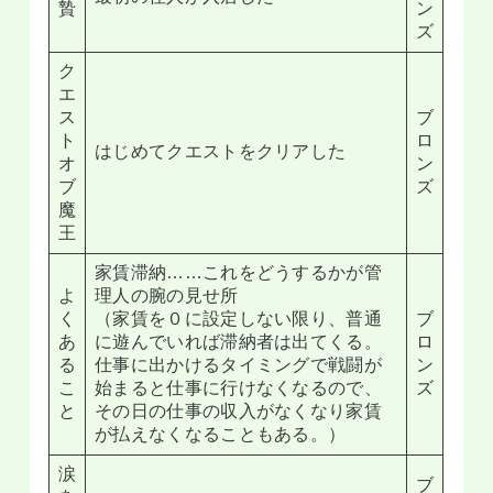
贄
ン
ズ
ク
エ
ス
ブ
ト
ロ
はじめてクエストをクリアした
オ
ン
ブ
ズ
魔
王
家賃滞納……これをどうするかが管
よ
理人の腕の見せ所
く
（家賃を０に設定しない限り、普通
ブ
あ
に遊んでいれば滞納者は出てくる。
ロ
る
仕事に出かけるタイミングで戦闘が
ン
こ
始まると仕事に行けなくなるので、
ズ
と
その日の仕事の収入がなくなり家賃
が払えなくなることもある。）
涙
ブ