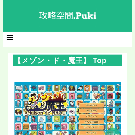
コ
ン
テ
ン
ツ
へ
ス
キ
ッ
プ
【メゾン・ド・魔王】 Top