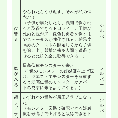
！
やられたらやり返す、それが私の信
念だ！
（子供が病死したり、戦闘で倒され
シ
復
ると取得できるトロフィー。子供が
ル
讐
死ぬと親が黒く変色し勇者を倒すま
バ
者
でステータスが強化される。難易度
ー
高めのクエストを開始してから子供
を追い出し襲撃に来る人間と遭遇さ
せると比較的楽に取得できる。）
最高位種モンスターが来た
奴
シ
（1種のモンスターの好感度を上げ続
が
ル
け、クエストでモンスターを解放す
来
バ
ると最高位種のモンスターがアパー
る
ー
トの見学に来るようになる。）
超
いずれかの種族が魔王超ラブになっ
シ
ラ
た
ル
ブ
（モンスター図鑑で確認できる好感
バ
ラ
度を最高まで上げると取得できるト
ー