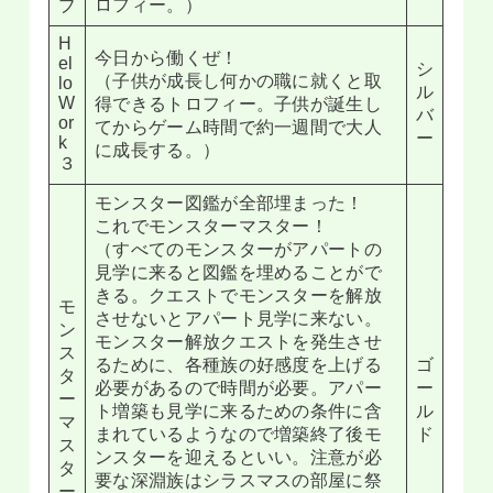
ブ
ロフィー。）
H
今日から働くぜ！
el
シ
（子供が成長し何かの職に就くと取
lo
ル
W
得できるトロフィー。子供が誕生し
バ
or
てからゲーム時間で約一週間で大人
ー
k
に成長する。）
３
モンスター図鑑が全部埋まった！
これでモンスターマスター！
（すべてのモンスターがアパートの
見学に来ると図鑑を埋めることがで
きる。クエストでモンスターを解放
モ
させないとアパート見学に来ない。
ン
モンスター解放クエストを発生させ
ス
るために、各種族の好感度を上げる
ゴ
タ
必要があるので時間が必要。アパー
ー
ー
ト増築も見学に来るための条件に含
ル
マ
まれているようなので増築終了後モ
ド
ス
ンスターを迎えるといい。注意が必
タ
要な深淵族はシラスマスの部屋に祭
ー