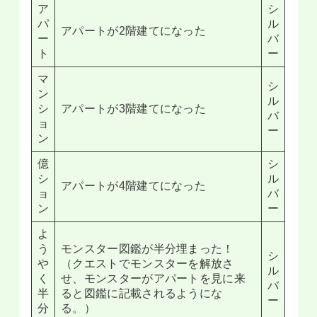
ア
シ
パ
ル
アパートが2階建てになった
ー
バ
ト
ー
マ
シ
ン
ル
シ
アパートが3階建てになった
バ
ョ
ー
ン
億
シ
シ
ル
アパートが4階建てになった
ョ
バ
ン
ー
よ
う
モンスター図鑑が半分埋まった！
シ
や
（クエストでモンスターを解放さ
ル
く
せ、モンスターがアパートを見に来
バ
半
ると図鑑に記載されるようにな
ー
分
る。）