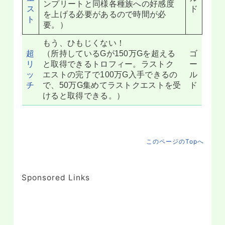
ンプリートと同様各種族への好感度
ス
ド
を上げる必要があるので時間が必
ト
要。）
もう、ひもじくない！
超
（所持しているGが150万Gを超える
ゴ
リ
と取得できるトロフィー。ラストク
ー
ッ
エストの完了で100万G入手できるの
ル
チ
で、50万G集めてラストクエストを受
ド
けると取得できる。）
このページのTopへ
Sponsored Links