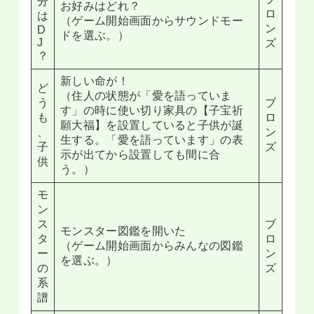
分
お好みはどれ？
ロ
は
（ゲーム開始画面からサウンドモー
ン
D
ドを選ぶ。）
J
ズ
？
新しい命が！
ど
（住人の状態が「愛を語っていま
う
ブ
す」の時に使い切り家具の【子宝祈
も
ロ
願大福】を設置していると子供が誕
、
ン
生する。「愛を語っています」の表
子
ズ
示が出てから設置しても間に合
供
う。）
モ
ン
ス
ブ
モンスター図鑑を開いた
タ
ロ
（ゲーム開始画面からみんなの図鑑
ー
ン
を選ぶ。）
の
ズ
系
譜