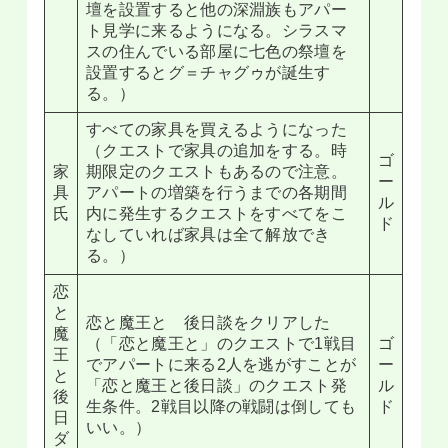
壇を設置すると他の深淵族もアパー
ト見学に来るようになる。シラスマ
スの住んでいる部屋に七色の祭壇を
設置するとグ＝チャグゥが誕生す
る。）
すべての家具を買えるようになった
（クエストで家具の追加をする。時
ゴ
家
期限定のクエストもあるので注意。
ー
具
アパートの増築を行うまでの各期間
ル
氏
内に発生するクエストをすべてをこ
ド
なしていれば家具は全て解放でき
る。）
恋
と
恋と魔王と 後日談をクリアした
魔
（「恋と魔王と」のクエストで1戦目
ゴ
王
でアパートに来る2人を逃がすことが
ー
と
「恋と魔王と後日談」のクエスト発
ル
後
生条件。2戦目以降の戦闘は倒しても
ド
日
いい。）
ダ