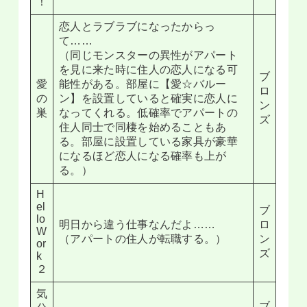
！
恋人とラブラブになったからっ
て……
（同じモンスターの異性がアパート
を見に来た時に住人の恋人になる可
ブ
愛
能性がある。部屋に【愛☆バルー
ロ
の
ン】を設置していると確実に恋人に
ン
巣
なってくれる。低確率でアパートの
ズ
住人同士で同棲を始めることもあ
る。部屋に設置している家具が豪華
になるほど恋人になる確率も上が
る。）
H
el
ブ
lo
明日から違う仕事なんだよ……
ロ
W
（アパートの住人が転職する。）
ン
or
ズ
k
２
気
ブ