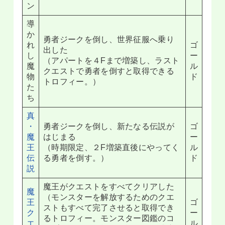
ン
導
か
勇者ジークを倒し、世界征服へ乗り
れ
ゴ
出した
し
ー
（アパートを４Fまで増築し、ラスト
魔
ル
クエストで勇者を倒すと取得できる
物
ド
トロフィー。）
た
ち
真
・
勇者ジークを倒し、新たなる伝説が
ゴ
魔
はじまる
ー
王
（時期限定、２F増築直後にやってく
ル
伝
る勇者を倒す。）
ド
説
魔王がクエストをすべてクリアした
魔
（モンスターを解放するためのクエ
王
ゴ
ストもすべて完了させると取得でき
ク
ー
るトロフィー。モンスター図鑑のコ
エ
ル