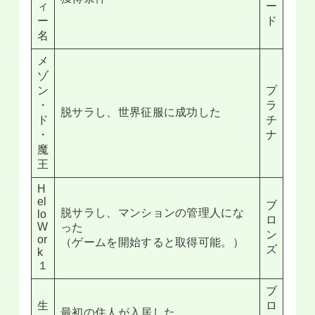
ィ
ー
ー
ド
名
メ
ゾ
ン
プ
・
ラ
脱サラし、世界征服に成功した
ド
チ
・
ナ
魔
王
H
el
ブ
脱サラし、マンションの管理人にな
lo
ロ
W
った
ン
or
（ゲームを開始すると取得可能。）
ズ
k
１
ブ
生
ロ
最初の住人が入居した