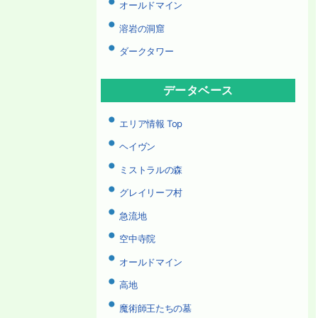
オールドマイン
溶岩の洞窟
ダークタワー
データベース
エリア情報 Top
ヘイヴン
ミストラルの森
グレイリーフ村
急流地
空中寺院
オールドマイン
高地
魔術師王たちの墓