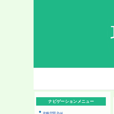
メ
イ
ン
ナ
ナビゲーションメニュー
ビ
ゲ
攻略空間.Puki