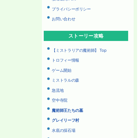
ー
プライバシーポリシー
シ
お問い合わせ
ョ
ン
ストーリー攻略
【ミストラリアの魔術師】 Top
トロフィー情報
ゲーム開始
ミストラルの森
急流地
空中寺院
魔術師王たちの墓
グレイリーフ村
水底の採石場