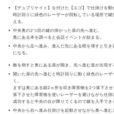
【デュプリケイト】を付けた【エゴ】で仕掛けを動
時計回りに緑色のレーザーが回転している場所で鍵
える。
中央奥の2つ目の鍵の掛かった扉の先へ進む。
奥にある本を調べると会話イベントが始まる。
中央から左へ進み、進んだ先にある棺を壊すと引き
になる。
敵を倒すと奥にある扉が開き、先へ進む道が出現す
開いた扉の先へ進むと時計回りに動く緑色のレーザ
く。
まずは奥にある鎖2ヵ所を叩き障害物を2つ落下さ
落下させた障害物を使いレーザーを避けながら仕掛
成功すると中央の台が降りてくるので鍵を入手でき
中央から右へ進み仕掛けを起動させながら奥へ進む