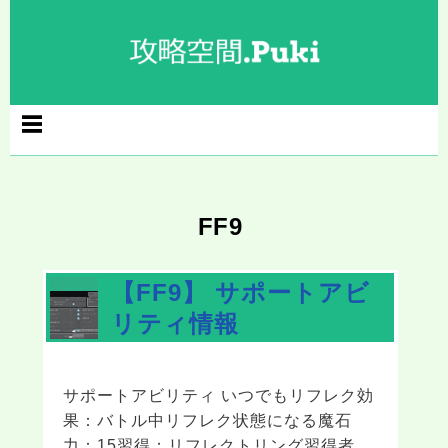
コ
Skip
Skip
Skip
Skip
Skip
ン
to
to
to
to
to
テ
NAV_MENU-
NAV_MENU-
NAV_MENU-
TEXT-
SEARCH-
ン
103
105
107
32
42
ツ
へ
ス
キ
ッ
プ
FF9
【FF9】 サポートアビ
リティ情報
サポートアビリティ いつでもリフレク効
果：バトル中リフレク状態になる魔石
力：15習得：リフレクトリング習得者